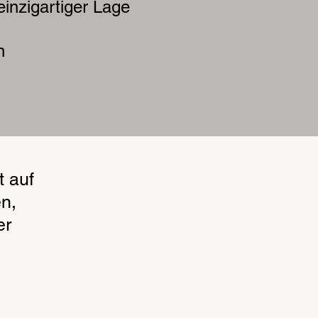
einzigartiger Lage
n
t auf
en,
er